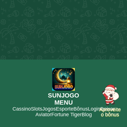
SUNJOGO
MENU
Cassino
Slots
Jogos
Esporte
Bônus
Login
Baixar
Aproveite
Aviator
Fortune Tiger
Blog
o bônus